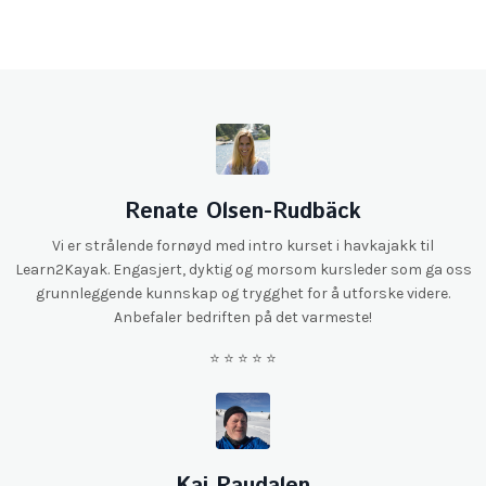
Renate Olsen-Rudbäck
Vi er strålende fornøyd med intro kurset i havkajakk til
Learn2Kayak. Engasjert, dyktig og morsom kursleder som ga oss
grunnleggende kunnskap og trygghet for å utforske videre.
Anbefaler bedriften på det varmeste!
⭐️ ⭐️ ⭐️ ⭐️ ⭐️