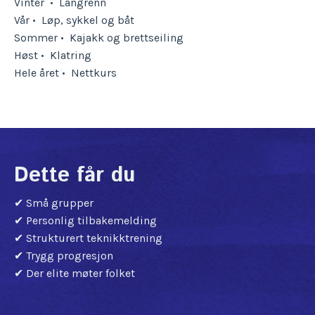
Vinter • Langrenn
Vår
•
Løp, sykkel og båt
Sommer
•
Kajakk og brettseiling
Høst
•
Klatring
Hele året
•
Nettkurs
Dette får du
✔ Små grupper
✔ Personlig tilbakemelding
✔ Strukturert teknikktrening
✔ Trygg progresjon
✔ Der elite møter folket