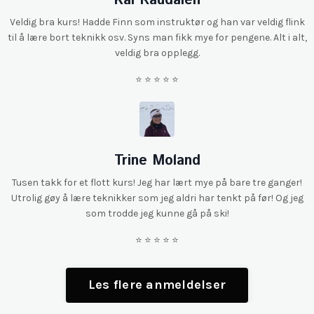
Kai Raudalen
Veldig bra kurs! Hadde Finn som instruktør og han var veldig flink
til å lære bort teknikk osv. Syns man fikk mye for pengene. Alt i alt,
veldig bra opplegg.
⭐️ ⭐️ ⭐️ ⭐️ ⭐️
Trine Moland
Tusen takk for et flott kurs! Jeg har lært mye på bare tre ganger!
Utrolig gøy å lære teknikker som jeg aldri har tenkt på før! Og jeg
som trodde jeg kunne gå på ski!
⭐️ ⭐️ ⭐️ ⭐️
⭐️
Les flere anmeldelser