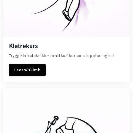
Klatrekurs
Trygg klatreteknikk – brattkortkursene topptau og led.
Learn2Climb