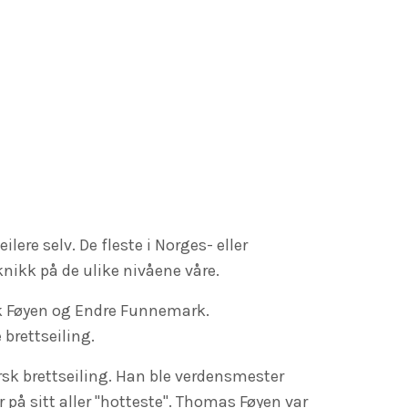
ilere selv. De fleste i Norges- eller
eknikk på de ulike nivåene våre.
ik Føyen og Endre Funnemark.
 brettseiling.
rsk brettseiling. Han ble verdensmester
 på sitt aller "hotteste". Thomas Føyen var