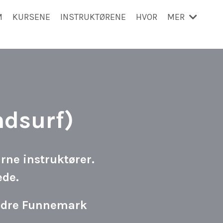
M
KURSENE
INSTRUKTØRENE
HVOR
MER
ndsurf)
rne instruktører.
ede.
Endre Funnemark