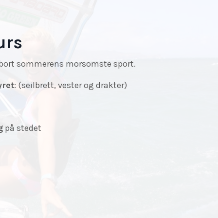
urs
r bort sommerens morsomste sport.
yret
: (seilbrett, vester og drakter)
g
på stedet