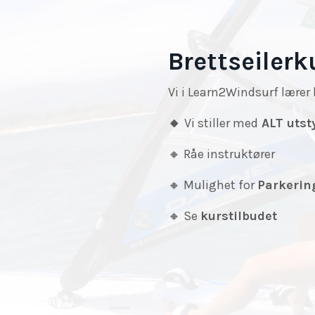
Brettseilerk
Vi i Learn2Windsurf lære
🔸
Vi stiller med
ALT
utst
🔸
Råe instruktører
🔸
Mulighet for
Parkerin
🔸
Se
kurstilbudet