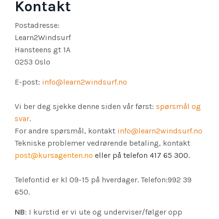
Kontakt
Postadresse:
Learn2Windsurf
Hansteens gt 1A
0253 Oslo
E-post:
info@learn2windsurf.no
Vi ber deg sjekke denne siden vår først:
spørsmål og
svar
.
For andre spørsmål, kontakt
info@learn2windsurf.no
Tekniske problemer vedrørende betaling, kontakt
post@kursagenten.no
eller på telefon 417 65 300.
Telefontid er kl 09-15 på hverdager. Telefon:
992 39
650
.
NB
: I kurstid er vi ute og underviser/følger opp