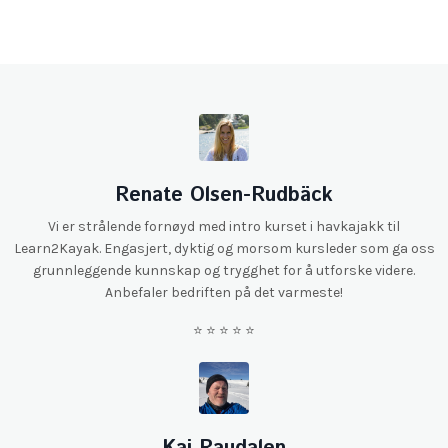
Renate Olsen-Rudbäck
Vi er strålende fornøyd med intro kurset i havkajakk til
Learn2Kayak. Engasjert, dyktig og morsom kursleder som ga oss
grunnleggende kunnskap og trygghet for å utforske videre.
Anbefaler bedriften på det varmeste!
⭐️ ⭐️ ⭐️ ⭐️ ⭐️