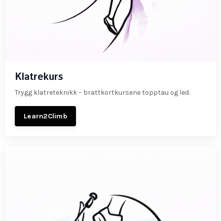
Klatrekurs
Trygg klatreteknikk – brattkortkursene topptau og led.
Learn2Climb