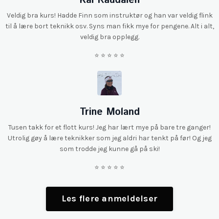
Kai Raudalen
Veldig bra kurs! Hadde Finn som instruktør og han var veldig flink
til å lære bort teknikk osv. Syns man fikk mye for pengene. Alt i alt,
veldig bra opplegg.
⭐️ ⭐️ ⭐️ ⭐️ ⭐️
Trine Moland
Tusen takk for et flott kurs! Jeg har lært mye på bare tre ganger!
Utrolig gøy å lære teknikker som jeg aldri har tenkt på før! Og jeg
som trodde jeg kunne gå på ski!
⭐️ ⭐️ ⭐️ ⭐️
⭐️
Les flere anmeldelser