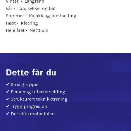
Vinter • Langrenn
Vår
•
Løp, sykkel og båt
Sommer
•
Kajakk og brettseiling
Høst
•
Klatring
Hele året
•
Nettkurs
Dette får du
✔ Små grupper
✔ Personlig tilbakemelding
✔ Strukturert teknikktrening
✔ Trygg progresjon
✔ Der elite møter folket