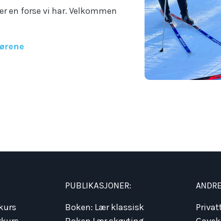
t er en forse vi har. Velkommen
tørene
PUBLIKASJONER:
ANDRE
kurs
Boken: Lær klassisk
Privat