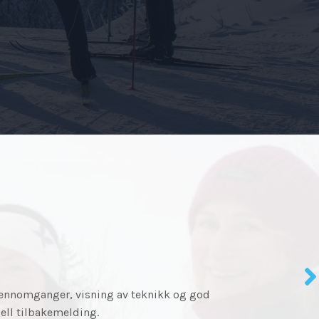
dri har tenkt på før! Og jeg som trodde jeg