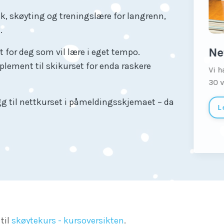
sk, skøyting og treningslære for langrenn,
.
N
t for deg som vil lære i eget tempo.
plement til skikurset for enda raskere
Vi
30
g til nettkurset i påmeldingsskjemaet – da
til
skøytekurs - kursoversikten
.