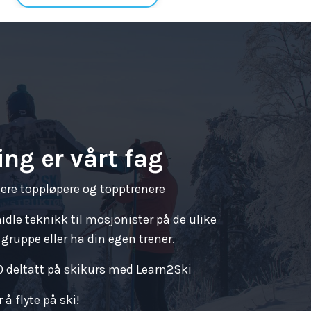
ng er vårt fag
gere toppløpere og topptrenere
rmidle teknikk til mosjonister på de ulike
 gruppe eller ha din egen trener.
0 deltatt på skikurs med Learn2Ski
å flyte på ski!