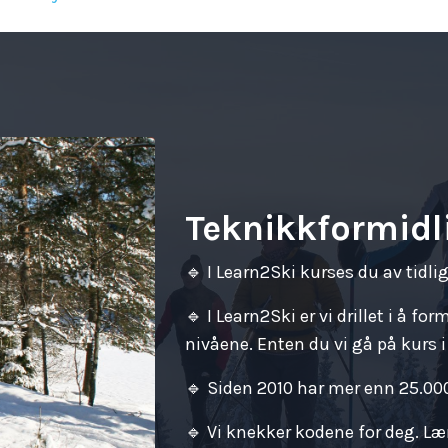
Teknikkformidli
🔹 I Learn2Ski kurses du av tidli
🔹
I Learn2Ski er vi drillet i å fo
nivåene. Enten du vi gå på kurs i
🔹
Siden 2010 har mer enn 25.00
🔹
Vi knekker kodene for deg. Lær 