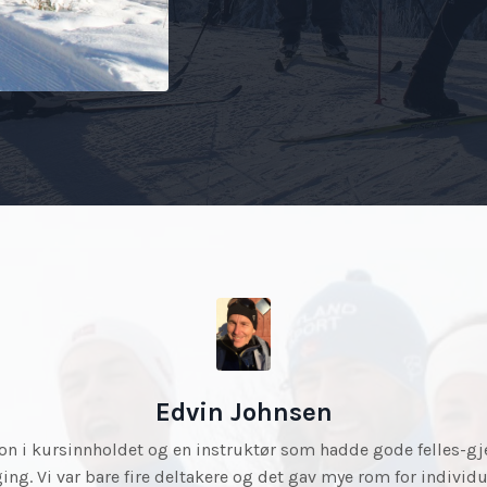
Trine Moland
 mye på bare tre ganger! Utrolig gøy å lære teknikker som jeg al