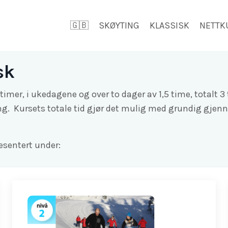
🇬🇧
SKØYTING
KLASSISK
NETTK
sk
timer, i ukedagene og over to dager av 1,5 time, totalt 3 t
ing. Kursets totale tid gjør det mulig med g
rundig gjenn
esentert under: