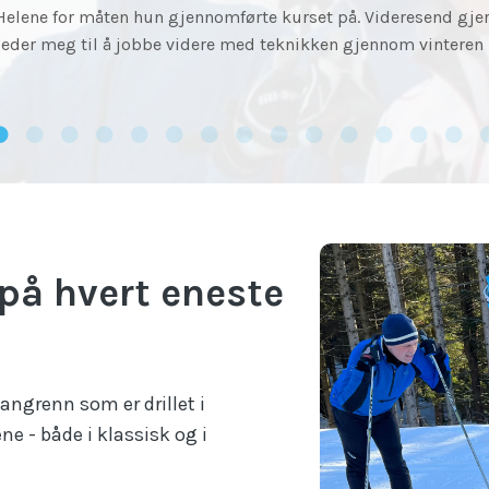
kunne gå på ski!
 på
hvert eneste
langrenn som er drillet i
ne - både i klassisk og i