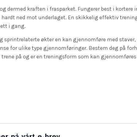
og dermed kraften i frasparket. Fungerer best i kortere i
hardt ned mot underlaget. En skikkelig effektiv trenin
ett i gang.
g sprintrelaterte økter en kan gjennomføre med staver, i 
rense for ulike type gjennomføringer. Bestem deg på for
 trene på og er en treningsform som kan gjennomføres
er på vårt e-brev