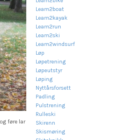
Learn2bike
Learn2boat
Learn2kayak
Learn2run
Learn2ski
Learn2windsurf
Løp
Løpetrening
Løpeutstyr
Løping
Nyttårsforsett
Padling
Pulstrening
Rulleski
g føre lar
Skirenn
Skismøring