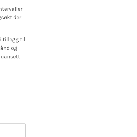
ntervaller
gsøkt der
tillegg til
hånd og
 uansett