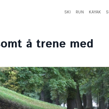
SKI
RUN
KAYAK
S
nsomt å trene med