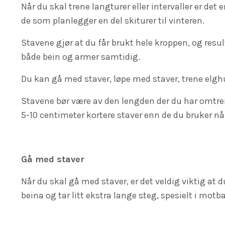
Når du skal trene langturer eller intervaller er det e
de som planlegger en del skiturer til vinteren.
Stavene gjør at du får brukt hele kroppen, og resu
både bein og armer samtidig.
Du kan gå med staver, løpe med staver, trene elg
Stavene bør være av den lengden der du har omtrent
5-10 centimeter kortere staver enn de du bruker nå
Gå med staver
Når du skal gå med staver, er det veldig viktig at
beina og tar litt ekstra lange steg, spesielt i motb