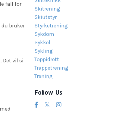
Skiteknikk
e fall for
Skitrening
Skiutstyr
– du bruker
Styrketrening
Sykdom
Sykkel
Sykling
Toppidrett
Det vil si
Trappetrening
Trening
Follow Us
a med