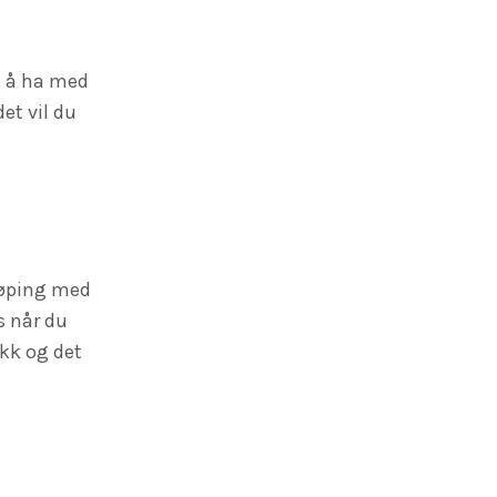
nt å ha med
et vil du
løping med
s når du
ikk og det