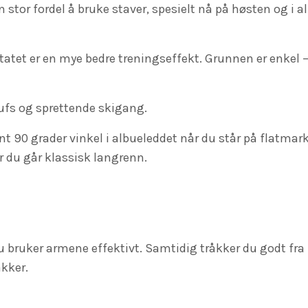
n stor fordel å bruke staver, spesielt nå på høsten og i all
ltatet er en mye bedre treningseffekt. Grunnen er enkel 
hufs og sprettende skigang.
 90 grader vinkel i albueleddet når du står på flatmark. 
r du går klassisk langrenn.
 du bruker armene effektivt. Samtidig tråkker du godt fr
akker.