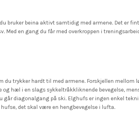
at du bruker beina aktivt samtidig med armene. Det er fi
osv. Med en gang du får med overkroppen i treningsarbeid
 du trykker hardt til med armene. Forskjellen mellom 
kne og hæl i en slags sykkeltråkkliknende bevegelse, men
u går diagonalgang på ski. Elghufs er ingen enkel tekn
 å hufse, det skal være en hengbevegelse i lufta.