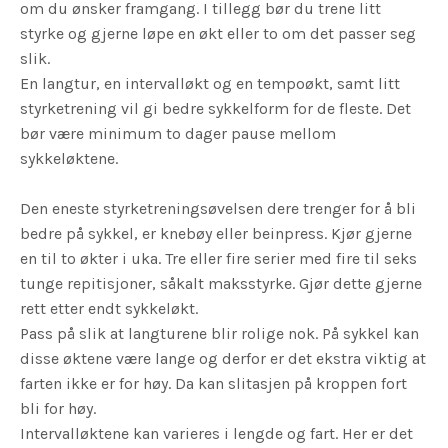
om du ønsker framgang. I tillegg bør du trene litt
styrke og gjerne løpe en økt eller to om det passer seg
slik.
En langtur, en intervalløkt og en tempoøkt, samt litt
styrketrening vil gi bedre sykkelform for de fleste. Det
bør være minimum to dager pause mellom
sykkeløktene.
Den eneste styrketreningsøvelsen dere trenger for å bli
bedre på sykkel, er knebøy eller beinpress. Kjør gjerne
en til to økter i uka. Tre eller fire serier med fire til seks
tunge repitisjoner, såkalt maksstyrke. Gjør dette gjerne
rett etter endt sykkeløkt.
Pass på slik at langturene blir rolige nok. På sykkel kan
disse øktene være lange og derfor er det ekstra viktig at
farten ikke er for høy. Da kan slitasjen på kroppen fort
bli for høy.
Intervalløktene kan varieres i lengde og fart. Her er det