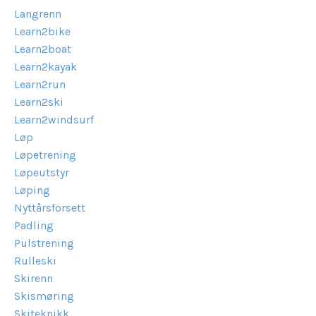
Langrenn
Learn2bike
Learn2boat
Learn2kayak
Learn2run
Learn2ski
Learn2windsurf
Løp
Løpetrening
Løpeutstyr
Løping
Nyttårsforsett
Padling
Pulstrening
Rulleski
Skirenn
Skismøring
Skiteknikk