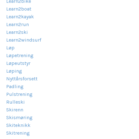
Learn2bike
Learn2boat
Learn2kayak
Learn2run
Learn2ski
Learn2windsurf
Løp
Løpetrening
Løpeutstyr
Løping
Nyttårsforsett
Padling
Pulstrening
Rulleski
Skirenn
Skismøring
Skiteknikk
Skitrening