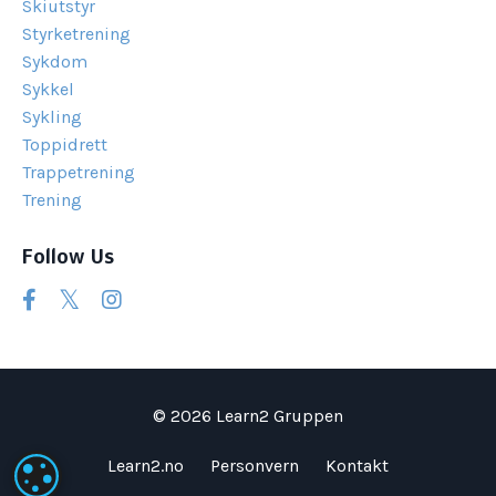
Skiutstyr
Styrketrening
Sykdom
Sykkel
Sykling
Toppidrett
Trappetrening
Trening
Follow Us
© 2026 Learn2 Gruppen
Learn2.no
Personvern
Kontakt
INNSTILLINGER FOR INFORMASJONSKAPSLER