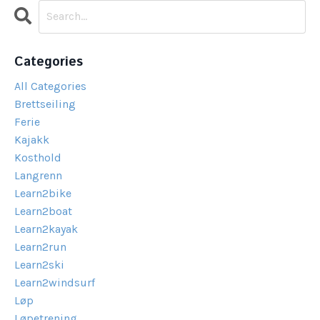
Categories
All Categories
Brettseiling
Ferie
Kajakk
Kosthold
Langrenn
Learn2bike
Learn2boat
Learn2kayak
Learn2run
Learn2ski
Learn2windsurf
Løp
Løpetrening