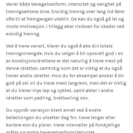
Varier både bevegelsesform, intensitet og varighet på
treningsøktene dine. Ensidig trening over lang tid fører
ofte til at fremgangen uteblir. Da kan du også gå lei og
miste motivasjon. I tillegg øker risikoen for skader ved
ensidig trening.
Ved å trene variert, klarer du også å øke din totale
treningsmengde. Hvis du velger å bli spesielt god i en
av kondisjonsidrettene er det naturlig å trene mest på
denne idretten, samtidig som det er viktig at du også
trener andre idretter. Hvis du for eksempel ønsker å bli
god på ski vil du trene mest langrenn, men det er viktig
at du trener mye løp og sykkel, samt økter i andre
idretter som padling, brettseiling osv.
Du oppnår variasjon blant annet ved å endre
belastningen du utsetter deg for, trene lenger eller
kortere enn du pleier, trene intervaller på forskjellige
måter og endre bevegelsesform/aktivitet.