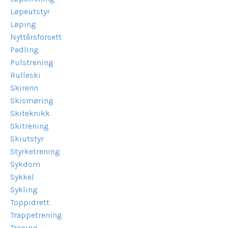
Løpeutstyr
Løping
Nyttårsforsett
Padling
Pulstrening
Rulleski
Skirenn
Skismøring
Skiteknikk
Skitrening
Skiutstyr
Styrketrening
Sykdom
Sykkel
Sykling
Toppidrett
Trappetrening
Trening